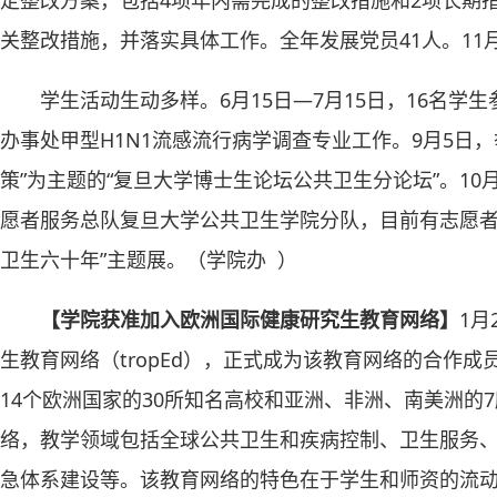
定整改方案，包括4项年内需完成的整改措施和2项长期措
关整改措施，并落实具体工作。全年发展党员41人。11
学生活动生动多样。6月15日—7月15日，16名
办事处甲型H1N1流感流行病学调查专业工作。9月5日
策”为主题的“复旦大学博士生论坛公共卫生分论坛”。1
愿者服务总队复旦大学公共卫生学院分队，目前有志愿者4
卫生六十年”主题展。（学院办 ）
【学院获准加入欧洲国际健康研究生教育网络】
1月
生教育网络（tropEd），正式成为该教育网络的合作成员
14个欧洲国家的30所知名高校和亚洲、非洲、南美洲的
络，教学领域包括全球公共卫生和疾病控制、卫生服务
急体系建设等。该教育网络的特色在于学生和师资的流