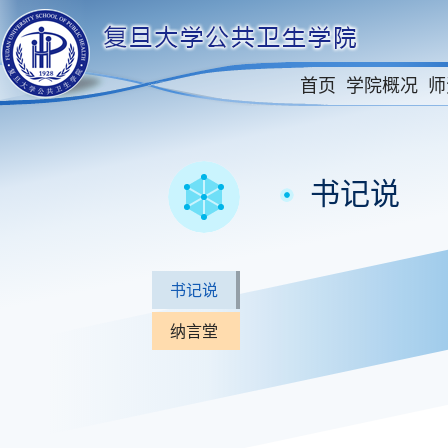
首页
学院概况
师
书记说
书记说
纳言堂