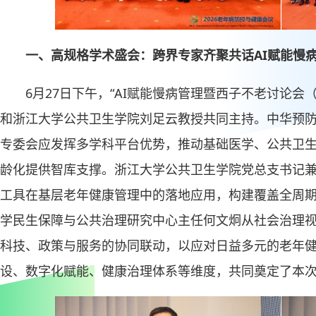
一、高规格学术盛会：跨界专家齐聚共话
AI
赋能慢
6月27日下午，“AI赋能慢病管理暨西子不老讨论会
和浙江大学公共卫生学院刘足云教授共同主持。中华预
专委会应发挥多学科平台优势，推动基础医学、公共卫
龄化提供智库支撑。浙江大学公共卫生学院党总支书记兼
工具在基层老年健康管理中的落地应用，构建覆盖全周
学民生保障与公共治理研究中心主任何文炯从社会治理
科技、政策与服务的协同联动，以应对日益多元的老年
设、数字化赋能、健康治理体系等维度，共同奠定了本