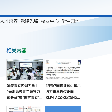
人才培养
党建先锋
校友中心
学生园地
相关内容
凝聚青春控烟力量｜
我院卢国栋课题组揭示
“无烟高校青年领导力
强力霉素通过靶向
成长营”暨“健言青春”青
KLF4-ACOX3/IDH2代
少年控烟行动主题分享
谢轴预防急性肾损伤新
会顺利举办
机制