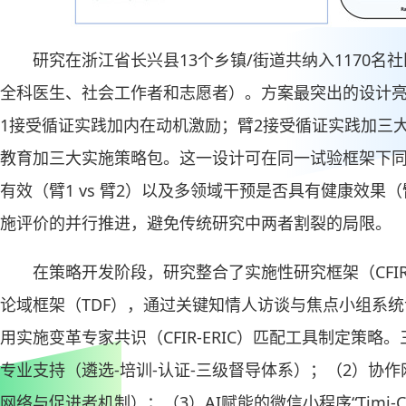
研究在浙江省长兴县13个乡镇/街道共纳入1170名
全科医生、社会工作者和志愿者）。方案最突出的设计
1接受循证实践加内在动机激励；臂2接受循证实践加三
教育加三大实施策略包。这一设计可在同一试验框架下
有效（臂1 vs 臂2）以及多领域干预是否具有健康效果（
施评价的并行推进，避免传统研究中两者割裂的局限。
在策略开发阶段，研究整合了实施性研究框架（CFI
论域框架（TDF），通过关键知情人访谈与焦点小组系
用实施变革专家共识（CFIR-ERIC）匹配工具制定策
专业支持（遴选-培训-认证-三级督导体系）；（2）协
网络与促进者机制）；（3）AI赋能的微信小程序“Timi