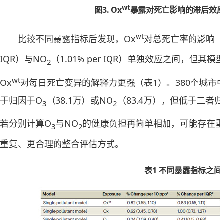
wt
图3. Ox
暴露对死亡影响的滞后效
wt
比较不同暴露指标后发现，Ox
对总死亡率的影响（0.
IQR）与NO
（1.01% per IQR）单独效应之间，但其
2
wt
Ox
对每日死亡变异的解释力更强（表1）。380个城市
于归因于O
（38.1万）或NO
（83.4万），但低于二者
3
2
若分别计算O
与NO
的健康负担再简单相加，可能存在
3
2
重复、更合理的整合评估方式。
表1 不同暴露指标之