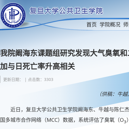
首页
学院概况
师
我院阚海东课题组研究发现大气臭氧和
加与日死亡率升高相关
更新日期： | 点击数：3303
（供稿：牛越
近日，复旦大学公共卫生学院阚海东、牛越与陈仁
国多城市合作网络（MCC）数据，系统评估了臭氧（O
3