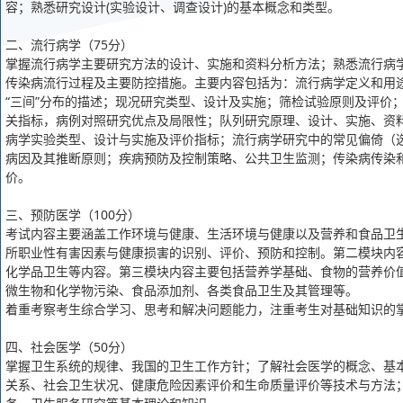
容；熟悉研究设计(实验设计、调查设计)的基本概念和类型。
二、流行病学（75分）
掌握流行病学主要研究方法的设计、实施和资料分析方法；熟悉流行病
传染病流行过程及主要防控措施。主要内容包括为：流行病学定义和用
“三间”分布的描述；现况研究类型、设计及实施；筛检试验原则及评价
关指标，病例对照研究优点及局限性；队列研究原理、设计、实施、资
病学实验类型、设计与实施及评价指标；流行病学研究中的常见偏倚（
病因及其推断原则；疾病预防及控制策略、公共卫生监测；传染病传染
价。
三、预防医学（100分）
考试内容主要涵盖工作环境与健康、生活环境与健康以及营养和食品卫
所职业性有害因素与健康损害的识别、评价、预防和控制。第二模块内
化学品卫生等内容。第三模块内容主要包括营养学基础、食物的营养价
微生物和化学物污染、食品添加剂、各类食品卫生及其管理等。
着重考察考生综合学习、思考和解决问题能力，注重考生对基础知识的
四、社会医学（50分）
掌握卫生系统的规律、我国的卫生工作方针；了解社会医学的概念、基
关系、社会卫生状况、健康危险因素评价和生命质量评价等技术与方法