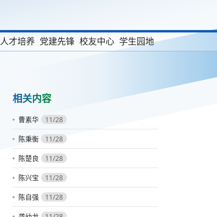
人才培养
党建先锋
校友中心
学生园地
相关内容
曹素华
11/28
陈秉衡
11/28
陈楚良
11/28
陈兴宝
11/28
陈自强
11/28
龚幼龙
11/28