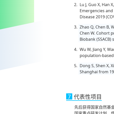
Lu J, Guo X, Han 
Emergencies and t
Disease 2019 (COV
Zhao Q, Chen B, W
Chen W. Cohort pr
Biobank (SSACB) s
Wu W, Jiang Y, Wan
population-based 
Dong S, Shen X, Xi
Shanghai from 19
7
代表性项目
先后获得国家自然基
国家重点研发计划、