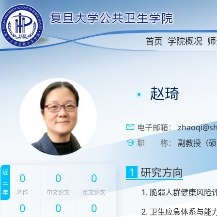
首页
学院概况
师
赵琦
电子邮箱：
zhaoqi@sh
职 称：
副教授（硕
1
研究方向
近
0
0
0
三
1. 脆弱人群健康风
年
著作
中文论文
英文论文
0
0
0
2. 卫生应急体系与能