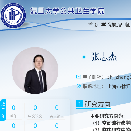
首页
学院概况
师
张志杰
电子邮箱：
zhj_zhang
联系地址：
上海市徐汇区
1
研究方向
近
0
0
0
三
主要研究方向为
：
年
著作
中文论文
英文论文
（1）空间流行病学
0
0
0
（2）临床研究中的