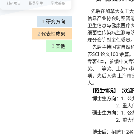
科研项目
指导学生
学术兼职
先后在加拿大女王大
信息产业协会时空智
1
研究方向
卫生信息与健康医疗
细菌性传染病监测与
2
代表性成果
理分会等副主任委员。曾任多
3
其他
先后主持国家自然科学
表SCI 论文100
专著4本，参编中文专
奖、二等奖、上海市
项，先后入选 上海
人。
【招生情况】（欢迎
博士生方向
：1.
2. 重大传染病
硕士生方向
：1.
2. 重大传染病
博士后
：招聘1~2名