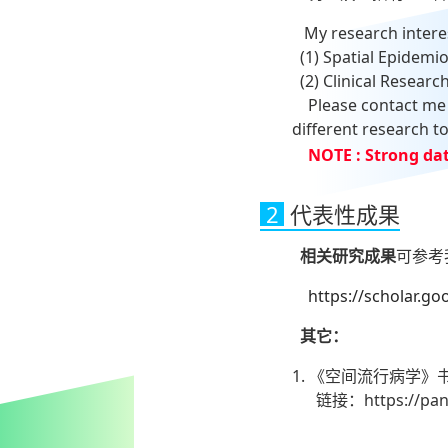
My research interest
(1) Spatial Epidemi
(2) Clinical Researc
Please contact me di
different research to
NOTE :
Strong da
2
代表性成果
相关研究成果
可参考我
https://scholar.go
其它：
1. 《空间流行病学
链接：https://pan.b