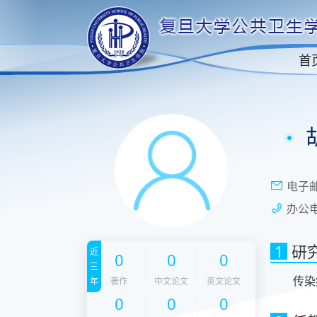
首
电子
办公
1
研
近
0
0
0
三
传染
年
著作
中文论文
英文论文
0
0
0