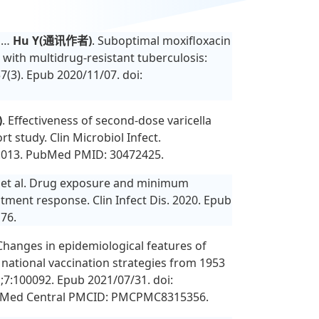
 …
Hu Y(
通讯作者)
. Suboptimal moxifloxacin
with multidrug-resistant tuberculosis:
57(3). Epub 2020/11/07. doi:
)
. Effectiveness of second-dose varicella
t study. Clin Microbiol Infect.
11.013. PubMed PMID: 30472425.
, et al. Drug exposure and minimum
tment response. Clin Infect Dis. 2020. Epub
76.
hanges in epidemiological features of
 national vaccination strategies from 1953
;7:100092. Epub 2021/07/31. doi:
ubMed Central PMCID: PMCPMC8315356.