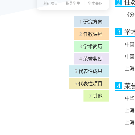
2
任
科研项目
指导学生
学术兼职
《分
1
研究方向
3
学
2
任教课程
中国
3
学术简历
中国
4
荣誉奖励
上海
5
代表性成果
6
代表性项目
4
荣
7
其他
中华
上海
上海