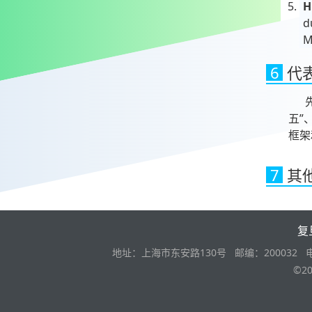
H
d
M
6
代
先后
五”
框架
7
其
复
地址：上海市东安路130号 邮编：200032 电话：
©2