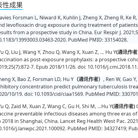
表性成果
avies Forsman L, Niward K, Kuhlin J, Zheng X, Zheng R, Ke R,
nd levofloxacin drug exposure during treatment of patients 
esults from a prospective study in China. Eur Respir J. 2021;
0.1183/13993003.03463-2020. PubMed PMID: 33154028.
u Q, Liu J, Wang Y, Zhou Q, Wang X, Xuan Z, … Hu Y
(
通讯作者
accination as post-exposure prophylaxis: a prospective cohor
019;25(7):872-7. Epub 2018/11/26. doi: 10.1016/j.cmi.2018.
heng X, Bao Z, Forsman LD, Hu Y
（通讯作者）
, Ren W, Gao Y
nhibitory concentration predict pulmonary tuberculosis trea
020/10/19. doi: 10.1093/cid/ciaa1569. PubMed PMID: 330701
u Q, Zaid M, Xuan Z, Wang C, Gu H, Shi M, …Hu Y
(
通讯作者)
C
accine preventable infectious diseases among three eras of
o 2018 in Shanghai, China. Lancet Reg Health West Pac. 2021
0.1016/j.lanwpc.2021.100092. PubMed PMID: 34327419; P