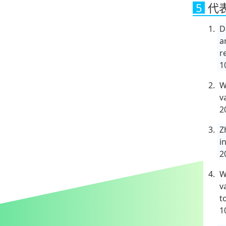
5
代
D
a
r
1
W
v
2
Z
i
2
W
v
t
1