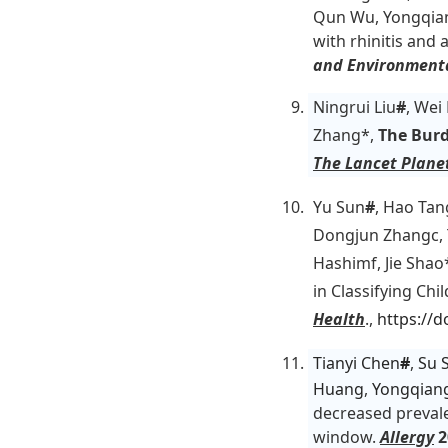
Qun Wu, Yongqiang
with rhinitis and 
and Environmenta
Ningrui Liu
#
, Wei 
Zhang*,
The Burd
The Lancet Plane
Yu Sun
#
, Hao Tan
Dongjun Zhangc, T
Hashimf, Jie Shao*
in Classifying Chi
Health
.
,
https://d
Tianyi Chen
#
,
Su 
Huang
,
Yongqian
decreased prevale
window.
Allergy
2