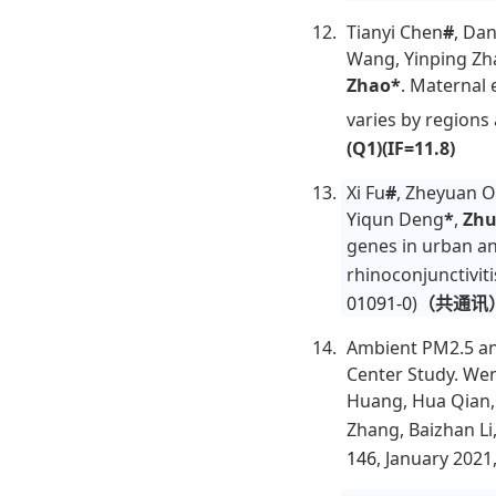
Tianyi Chen
#
, Da
Wang, Yinping Zha
Zhao*
.
Maternal 
varies by regions
(Q1)
(IF=11.8)
Xi Fu
#
, Zheyuan O
Yiqun Deng
*
,
Zhu
genes in urban an
rhinoconjunctiviti
01091-0
)
（共通讯）(2
Ambient PM2.5 and
Center Study. We
Huang, Hua Qian,
Zhang, Baizhan Li
146
, January 2021