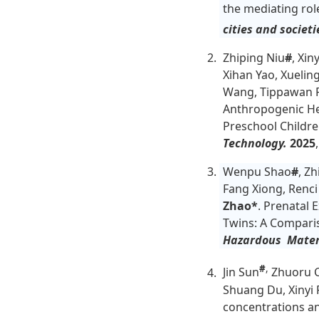
the mediating rol
cities and societi
Zhiping Niu
#
, Xin
Xihan Yao, Xuelin
Wang, Tippawan P
Anthropogenic Hea
Preschool Childre
Technology.
2025
Wenpu Shao
#
, Z
Fang Xiong, Renci
Zhao*
.
Prenatal E
Twins: A Compari
Hazardous Mater
#
,
Jin Sun
Zhuoru 
Shuang Du, Xinyi F
concentrations an