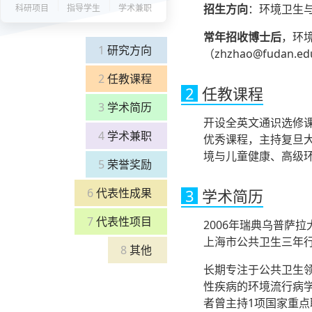
招生方向
：环境卫生与
科研项目
指导学生
学术兼职
常年招收博士后
，环
1
研究方向
（zhzhao@fudan.ed
2
任教课程
2
任教课程
3
学术简历
开设全英文通识选修课程 Ai
4
学术兼职
优秀课程，主持复旦大
境与儿童健康、高级
5
荣誉奖励
6
代表性成果
3
学术简历
7
代表性项目
2006年瑞典乌普萨拉
上海市公共卫生三年
8
其他
长期专注于公共卫生领
性疾病的环境流行病学
者曾主持1项国家重点