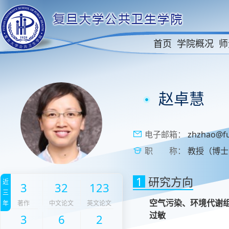
首页
学院概况
师
赵卓慧
电子邮箱：
zhzhao@fu
职 称：
教授（博士
1
研究方向
近
3
32
123
三
空气污染、环境代谢
年
著作
中文论文
英文论文
过敏
3
6
2