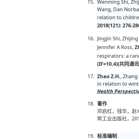
Wenming Shi, Zhiji
Wang, Dan Norba
relation to child
2018(121):
276-286
Jingjin Shi, Zhiji
Jennifer A Ross,
Z
respirators: a ra
(IF=10.4)
(共同
通讯
Zhao Z.H
.
, Zhang
in relation to win
Health Perspecti
著作
邓启红，钱华，赵卓
筑工业出版社，2014.04
标准编制