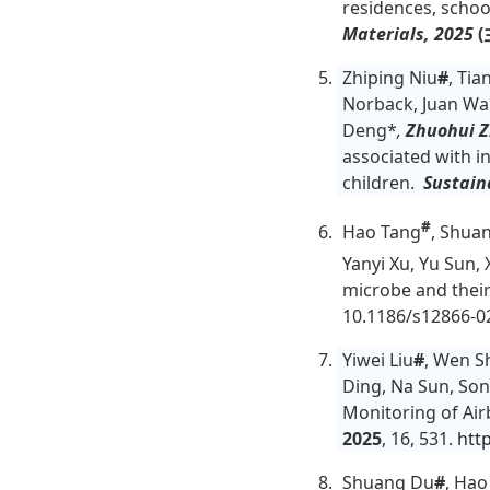
residences, schoo
Materials, 2025
(
Zhiping Niu
#
, Ti
Norback, Juan Wan
Deng*
,
Zhuohui 
associated with i
children.
Sustain
#
Hao Tang
, Shua
Yanyi Xu, Yu Sun, 
microbe and their 
10.1186/s12866-0
Yiwei Liu
#
, Wen S
Ding, Na Sun, So
Monitoring of Air
2025
, 16, 531.
htt
Shuang Du
#
, Hao