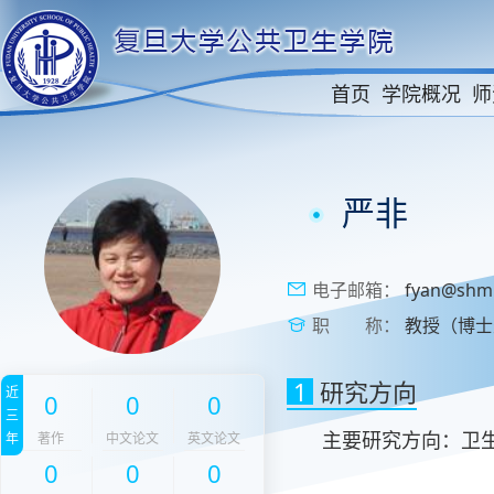
首页
学院概况
师
严非
电子邮箱：
fyan@shmu
职 称：
教授（博士
1
研究方向
近
0
0
0
三
年
著作
中文论文
英文论文
主要研究方向：卫
0
0
0