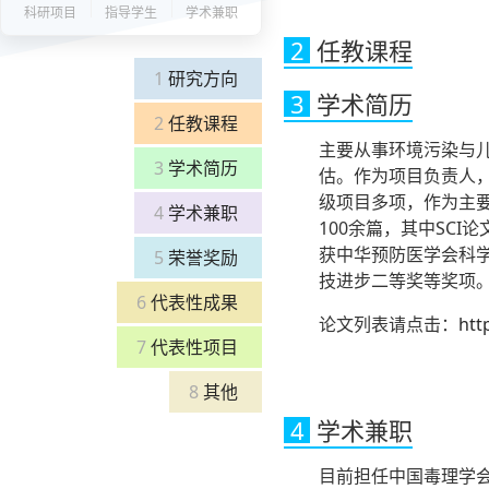
科研项目
指导学生
学术兼职
2
任教课程
1
研究方向
3
学术简历
2
任教课程
主要从事环境污染与
3
学术简历
估。作为项目负责人，
级项目多项，作为主
4
学术兼职
100余篇，其中SC
获中华预防医学会科
5
荣誉奖励
技进步二等奖等奖项
6
代表性成果
论文列表请点击：
htt
7
代表性项目
8
其他
4
学术兼职
目前担任中国毒理学