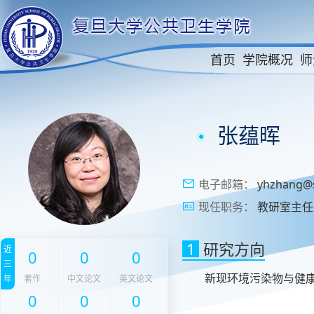
首页
学院概况
师
张蕴晖
电子邮箱：
yhzhang@
现任职务：
教研室主任
1
研究方向
近
0
0
0
三
新现环境污染物与健
年
著作
中文论文
英文论文
0
0
0