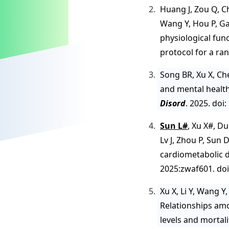
Huang J, Zou Q, Ch
Wang Y, Hou P, G
physiological fun
protocol for a ran
Song BR, Xu X, Ch
and mental health
Disord
. 2025. doi
Sun L#
, Xu X#, Du
Lv J, Zhou P, Sun D
cardiometabolic d
2025:zwaf601. doi
Xu X, Li Y, Wang Y
Relationships amo
levels and mortali