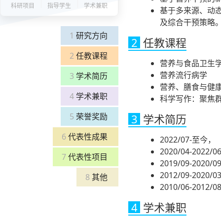
科研项目
指导学生
学术兼职
基于多来源、动
及综合干预策略
1
研究方向
2
任教课程
2
任教课程
营养与食品卫生
营养流行病学
3
学术简历
营养、膳食与健
4
学术兼职
科学写作：聚焦群医学 (Sc
5
荣誉奖励
3
学术简历
6
代表性成果
2022/07-
2020/04-2
7
代表性项目
2019/09-20
2012/09-2
8
其他
2010/06-2
4
学术兼职