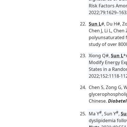
Risk Factors Amo
2022;79:1629–163
Sun L
#, Du H#, Zo
Chen J, Li L, Chen
polyunsaturated f
study of over 800
Xiong Q#,
Sun L
*
Modify Energy Ex
States in a Rand
2022;152:1118-11
Chen S, Zong G, W
glycerophospholip
Chinese.
Diabetel
#
#
Ma Y
, Sun Y
,
Su
dyslipidemia foll