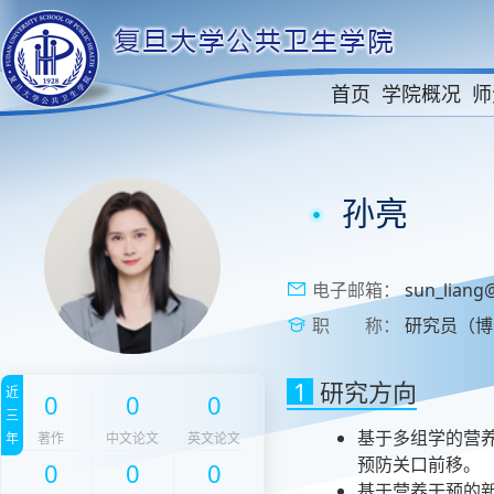
首页
学院概况
师
孙亮
电子邮箱：
sun_liang
职 称：
研究员（博
1
研究方向
近
0
0
0
三
基于多组学的营
年
著作
中文论文
英文论文
预防关口前移。
0
0
0
基于营养干预的