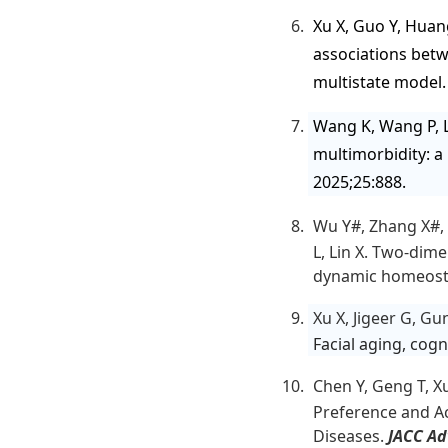
Xu X, Guo Y, Huan
associations betw
multistate model
Wang K, Wang P, L
multimorbidity: a
2025;25:888.
Wu Y#, Zhang X#,
L, Lin X. Two-dim
dynamic homeosta
Xu X, Jigeer G, Gu
Facial aging, cog
Chen Y, Geng T, X
Preference and A
Diseases.
JACC Ad