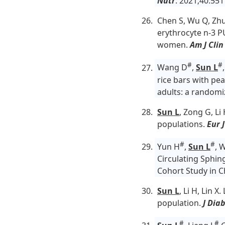
Nutr
. 2021;40:55
Chen S, Wu Q, Zhu 
erythrocyte n-3 P
women.
Am J Clin
#
#
Wang D
,
Sun L
rice bars with pe
adults: a randomiz
Sun L
, Zong G, Li
populations.
Eur 
#
#
Yun H
,
Sun L
, 
Circulating Sphin
Cohort Study in C
Sun L
, Li H, Lin 
population.
J Dia
#
#