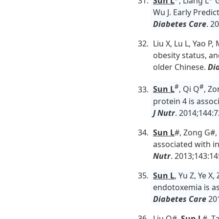
Sun L
, Liang L
G
Wu J. Early Predi
Diabetes Care
. 2
Liu X, Lu L, Yao P,
obesity status, a
older Chinese.
Di
#
#
Sun L
, Qi Q
, Zo
protein 4 is assoc
J Nutr
. 2014;144:7
Sun L
#, Zong G#, P
associated with i
Nutr
. 2013;143:1
Sun L
, Yu Z, Ye X
endotoxemia is as
Diabetes Care
201
Liu Q#,
Sun L
#, T