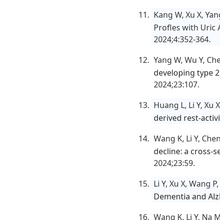
Kang W, Xu X, Yang
Profles with Uric
2024;4:352-364.
Yang W, Wu Y, Che
developing type 2
2024;23:107.
Huang L, Li Y, Xu 
derived rest-acti
Wang K, Li Y, Che
decline: a cross-
2024;23:59.
Li Y, Xu X, Wang P
Dementia and Alz
Wang K, Li Y, Na 