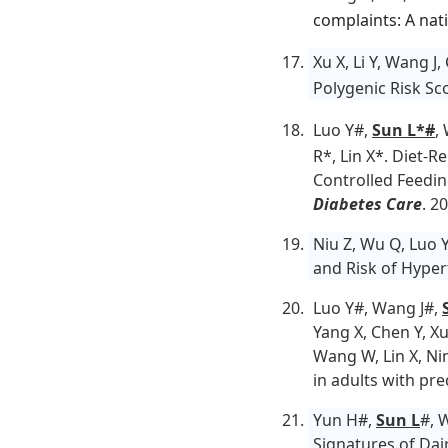
complaints: A nat
Xu X, Li Y, Wang J
Polygenic Risk Sc
Luo Y#,
Sun L*#
,
R*, Lin X*. Diet-
Controlled Feedin
Diabetes Care
. 2
Niu Z, Wu Q, Luo 
and Risk of Hyper
Luo Y#, Wang J#,
Yang X, Chen Y, Xu 
Wang W, Lin X, Ni
in adults with pr
Yun H#,
Sun L
#, 
Signatures of Da